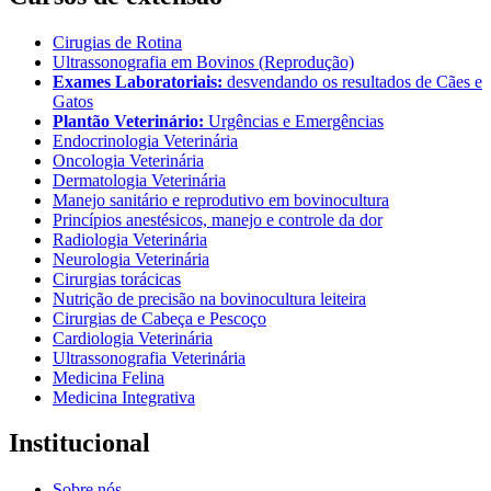
Cirugias de Rotina
Ultrassonografia em Bovinos (Reprodução)
Exames Laboratoriais:
desvendando os resultados de Cães e
Gatos
Plantão Veterinário:
Urgências e Emergências
Endocrinologia Veterinária
Oncologia Veterinária
Dermatologia Veterinária
Manejo sanitário e reprodutivo em bovinocultura
Princípios anestésicos, manejo e controle da dor
Radiologia Veterinária
Neurologia Veterinária
Cirurgias torácicas
Nutrição de precisão na bovinocultura leiteira
Cirurgias de Cabeça e Pescoço
Cardiologia Veterinária
Ultrassonografia Veterinária
Medicina Felina
Medicina Integrativa
Institucional
Sobre nós